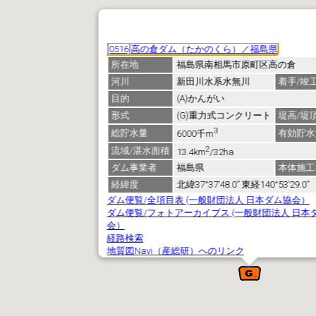
[0516]高の倉ダム（たかのくら）／福島県
所在地
福島県南相馬市原町区高の倉
河川
新田川水系水無川
着手/竣
目的
(A)かんがい
形式
(G)重力式コンクリート
堤高/堤
3
総貯水量
有効貯水
6000千m
2
流域/湛水面積
13.4km
/32ha
ダム事業者
福島県
本体施工
経緯度
北緯37°37’48.0” 東経140°53’29.0”
ダム便覧/全項目表 (一般財団法人 日本ダム協会）
ダム便覧/フォトアーカイブス (一般財団法人 日本
会）
経路検索
地質図Navi（産総研）へのリンク