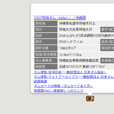
[2902]羽地ダム（はねじ）／沖縄県
所在地
沖縄県名護市羽地字川上
河川
羽地大川水系羽地大川
着手/竣
目的
(A)かんがい(F)洪水調節(N)河川維持(
形式
(R)ロックフィル
堤高/堤
3
総貯水量
有効貯
19800千m
2
流域/湛水面積
10.9km
/115ha
ダム事業者
沖縄総合事務局開発建設部
本体施
経緯度
北緯26°36’25.9” 東経128°1’18.0”
ダム便覧/全項目表 (一般財団法人 日本ダム協会）
ダム便覧/フォトアーカイブス (一般財団法人 日本ダ
経路検索
ダムカードの情報（ダムカードあり升）
地質図Navi（産総研）へのリンク