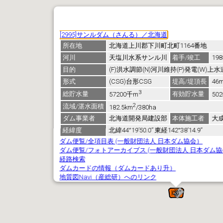
[2995]サンルダム（さんる）／北海道
所在地
北海道上川郡下川町北町1164番地
河川
天塩川水系サンル川
着手/竣工
198
目的
(F)洪水調節(N)河川維持(P)発電(W)上水
形式
(CSG)台形CSG
堤高/堤頂長
46m
3
総貯水量
有効貯水量
57200千m
50
2
流域/湛水面積
182.5km
/380ha
ダム事業者
北海道開発局建設部
本体施工者
大
経緯度
北緯44°19’50.0” 東経142°38’14.9”
ダム便覧/全項目表 (一般財団法人 日本ダム協会）
ダム便覧/フォトアーカイブス (一般財団法人 日本ダム
経路検索
ダムカードの情報（ダムカードあり升）
地質図Navi（産総研）へのリンク