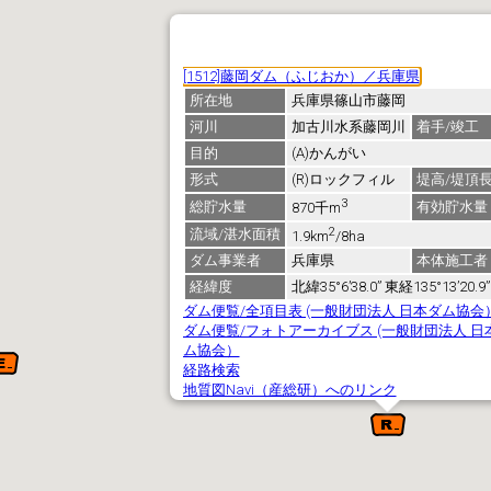
[1512]藤岡ダム（ふじおか）／兵庫県
所在地
兵庫県篠山市藤岡
河川
加古川水系藤岡川
着手/竣工
目的
(A)かんがい
形式
(R)ロックフィル
堤高/堤頂
3
総貯水量
有効貯水量
870千m
2
流域/湛水面積
1.9km
/8ha
ダム事業者
兵庫県
本体施工者
経緯度
北緯35°6’38.0” 東経135°13’20.9”
ダム便覧/全項目表 (一般財団法人 日本ダム協会
ダム便覧/フォトアーカイブス (一般財団法人 日
ム協会）
経路検索
地質図Navi（産総研）へのリンク