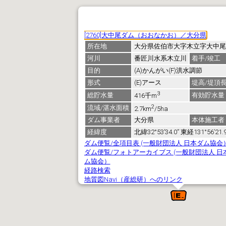
[2760]大中尾ダム（おおなかお）／大分県
所在地
大分県佐伯市大字木立字大中尾
河川
番匠川水系木立川
着手/竣工
目的
(A)かんがい(F)洪水調節
形式
(E)アース
堤高/堤頂
3
総貯水量
有効貯水量
416千m
2
流域/湛水面積
2.7km
/5ha
ダム事業者
大分県
本体施工者
経緯度
北緯32°53’34.0” 東経131°56’21.9
ダム便覧/全項目表 (一般財団法人 日本ダム協会
ダム便覧/フォトアーカイブス (一般財団法人 日
ム協会）
経路検索
地質図Navi（産総研）へのリンク